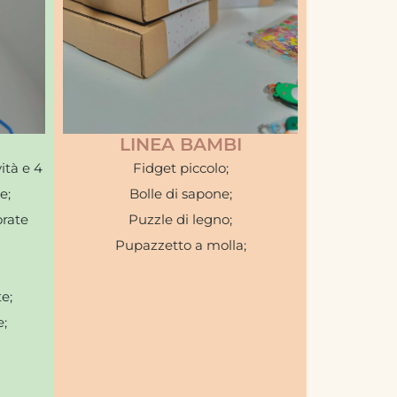
LINEA BAMBI
ità e 4
Fidget piccolo;
e;
Bolle di sapone;
orate
Puzzle di legno;
Pupazzetto a molla;
e;
e;