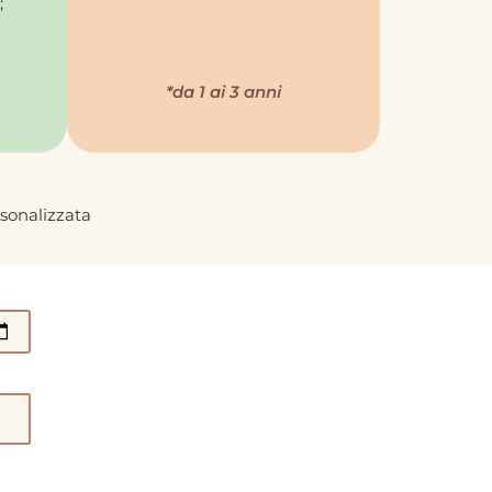
;
*da 1 ai 3 anni
sonalizzata