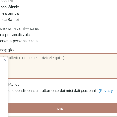
inea Trilli
inea Winnie
inea Simba
inea Bambi
eziona la confezione:
ox personalizzata
orsetta personalizzata
saggio
vacy Policy
ccetto le condizioni sul trattamento dei miei dati personali.
(Privacy
cy)
Invia