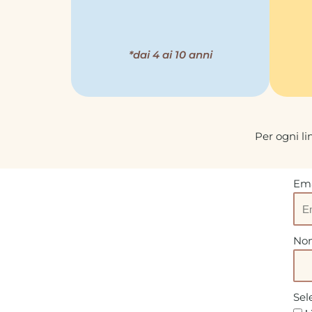
*dai 4 ai 10 anni
Per ogni l
Ema
Nom
Sel