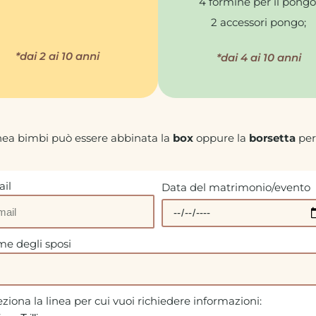
4 formine per il pongo
2 accessori pongo;
*dai 2 ai 10 anni
*dai 4 ai 10 anni
inea bimbi può essere abbinata la
box
oppure la
borsetta
per
il
Data del matrimonio/evento
e degli sposi
eziona la linea per cui vuoi richiedere informazioni: