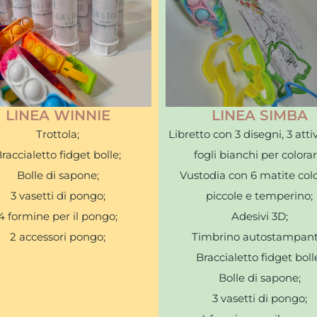
LINEA WINNIE
LINEA SIMBA
Trottola;
Libretto con 3 disegni, 3 attiv
raccialetto fidget bolle;
fogli bianchi per colorar
Bolle di sapone;
Vustodia con 6 matite col
3 vasetti di pongo;
piccole e temperino;
4 formine per il pongo;
Adesivi 3D;
2 accessori pongo;
Timbrino autostampant
Braccialetto fidget boll
Bolle di sapone;
3 vasetti di pongo;