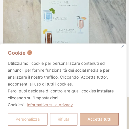
Cookie
Utilizziamo i cookie per personalizzare contenuti ed
annunci, per fornire funzionalità dei social media e per
analizzare il nostro traffico. Cliccando “Accetta tutto”,
acconsenti all'uso di tutti i cookies.
Card Tableau de Mariage
Però, puoi decidere di controllare quali cookies installare
cliccando su "Impostazioni
Cookies".
Informativa sulla privacy
Copyright © 2026 tanali |
Privacy Policy
|
Termini e Condizioni
|
Powered by
megwave.agency
Personalizza
Rifiuta
Accetta tutti