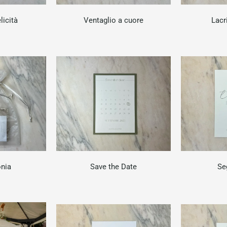
licità
Ventaglio a cuore
Lacr
onia
Save the Date
Se