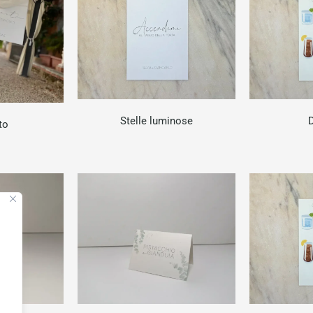
Stelle luminose
D
to